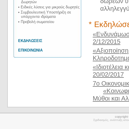
δωρεών υπ
Δωρητών
• Ειδικές λύσεις για μικρούς δωρητές
αλληλεγγύ
• Συμβουλευτική Υποστήριξη σε
υπάρχοντα ιδρύματα
• Προβολή σωματείου
* Εκδηλώσε
«Ενδυνάμωσ
2/12/2015
ΕΚΔΗΛΩΣΕΙΣ
«Αξιοποίηση
ΕΠΙΚΟΙΝΩΝΙΑ
Κληροδοτημά
«Ιδιοτέλεια 
20/02/2017
7ο Οικονομι
«Κοινωφε
Μύθοι και Αλ
copyrigh
Σχεδιασμός, ανάπτυξη ιστ